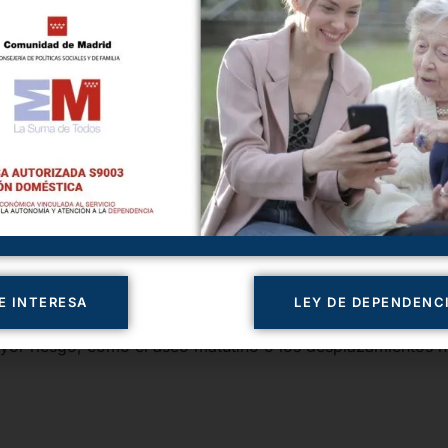
ogar en Madrid para me
 viviendas no están diseñadas para la movilidad reducida.
Adiós a las alfombras:
Son la principal causa de tropiezo
tratégica:
Instalar luces con sensores de movimiento en el p
el baño, especialmente útil para las noches.
Barras de apoyo:
No solo en la ducha, sino cerca de la c
E INTERESA
LEY DE DEPENDENC
icientes si el mayor pasa muchas horas solo. La asistencia d
r riesgo, como el aseo matutino o los desplazamientos n