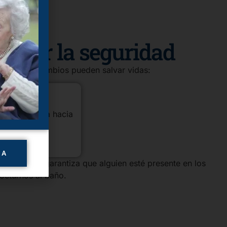
jorar la seguridad
 Pequeños cambios pueden salvar vidas:
s.
asillo que va hacia
ama
IA
omiciliaria garantiza que alguien esté presente en los
octurnos al baño.