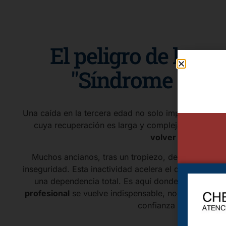
El peligro de las ca
"Síndrome Post-
Una caída en la tercera edad no solo implica el riesg
cuya recuperación es larga y compleja. Existe un d
volver a caer
.
Muchos ancianos, tras un tropiezo, dejan de caminar
inseguridad. Esta inactividad acelera el deterioro físi
una dependencia total. Es aquí donde la figura d
profesional
se vuelve indispensable, no solo para vigi
confianza del mayor.