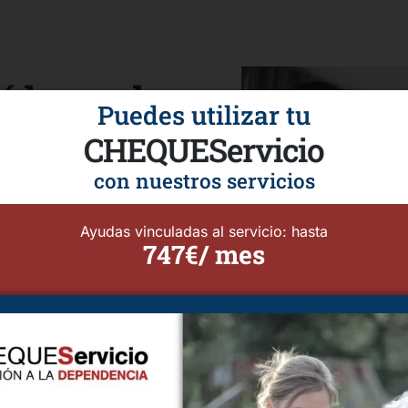
ídas y el
Puedes utilizar tu
caída"
CHEQUEServicio
con nuestros servicios
o de una fractura de cadera,
año invisible: el
miedo a
Ayudas vinculadas al servicio: hasta
747€/ mes
 o de salir a la calle por
co y cognitivo, llevándolos a
e un
cuidador o cuidadora
lar, sino para rehabilitar la