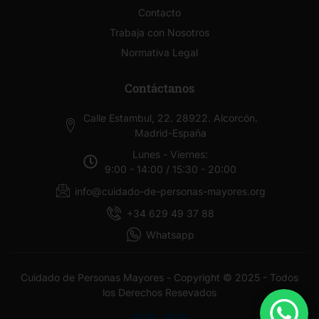
Contacto
Trabaja con Nosotros
Normativa Legal
Contáctanos
Calle Estambul, 22. 28922. Alcorcón.
Madrid-España
Lunes - Viernes:
9:00 - 14:00 / 15:30 - 20:00
info@cuidado-de-personas-mayores.org
+34 629 49 37 88
Whatsapp
Cuidado de Personas Mayores - Copyright © 2025 - Todos
los Derechos Resevados