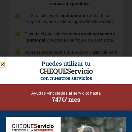
cerca o disponibles
.
Situaciones de
postoperatorio
donde se
requiere ayuda en la recuperación inmediata.
Cuando el paciente
se niega a colaborar con el
personal
y necesita una figura de confianza.
Ingresos prolongados que exigen vigilancia para
evitar el deterioro emocional o funcional.
Puedes utilizar tu
CHEQUEServicio
con nuestros servicios
Ayudas vinculadas al servicio: hasta
747€/ mes