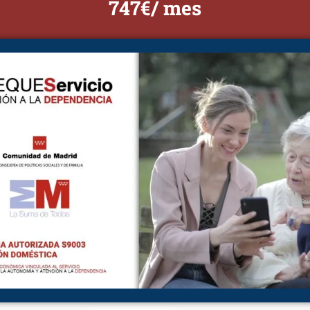
747€/ mes
mpañar a un paciente con Parkinson. Se requiere paciencia
ómo evoluciona la enfermedad. Hoy queremos explicarte por
ntes con esta patología.
Enlaces de Interés
ado de Personas Alcorcón
ado de Personas
Presupuesto Online
bendas
Solicitar llamada