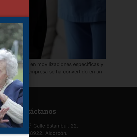
, formación en movilizaciones específicas y
 qué nuestra empresa se ha convertido en un
Contáctanos
Calle Estambul, 22.
28922. Alcorcón.