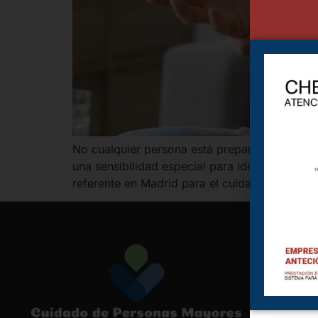
No cualquier persona está preparada para aco
una sensibilidad especial para identificar c
referente en Madrid para el cuidado de pacie
Cuid
Cuid
Alco