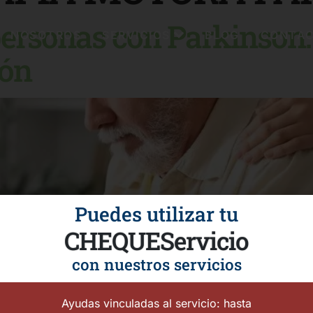
ersonas con Parkinson:
NOSOTROS
SERVICIOS
BLOG
CONTA
ión
Puedes utilizar tu
CHEQUEServicio
con nuestros servicios
Ayudas vinculadas al servicio: hasta