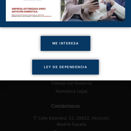
Cuidado de Personas Majadahonda
Cuidado de Personas Pozuelo
Cuidado de Personas Villaviciosa
Enlaces de Interés
ME INTERESA
Presupuesto Online
Solicitar llamada
Servicios
LEY DE DEPENDENCIA
Contacto
Trabaja con Nosotros
Normativa Legal
Contáctanos
Calle Estambul, 22. 28922. Alcorcón.
Madrid-España