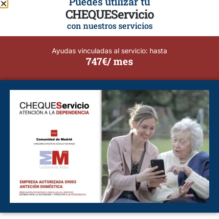
Puedes utilizar tu
CHEQUEServicio
con nuestros servicios
Ayudas vinculadas al servicio: hasta
¿Buscas el mejor cuidado para tus mayores en Villaviciosa de
747€/ mes
Odón? Descubre las ventajas de la asistencia a domicilio en un
entorno privilegiado, cómo aprovechar los espacios naturales del
municipio para un envejecimiento activo y por qué elegir
profesionales locales.
5 planes gratuitos para personas
mayores en Madrid