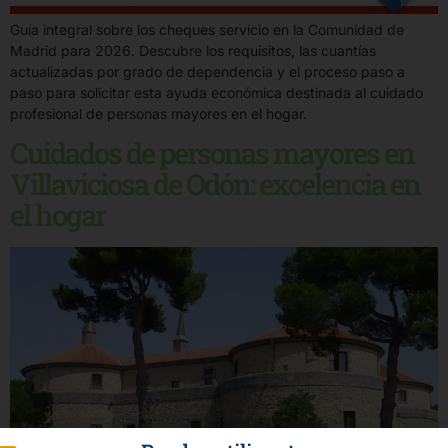
Guía integral sobre los cheques servicio en la Comunidad de
Madrid para 2026. Descubre los requisitos, las cuantías
actualizadas por grado de dependencia y el proceso paso a
paso para solicitar esta ayuda económica destinada al cuidado
profesional de personas mayores en el hogar.
Cuidados de personas mayores en
Villaviciosa de Odón: excelencia en
el hogar