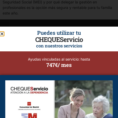
Seguridad Social (MEI) y por qué delegar la gestión en
profesionales es la opción más segura y rentable para tu familia
este año.
Puedes utilizar tu
CHEQUEServicio
con nuestros servicios
Ayudas vinculadas al servicio: hasta
747€/ mes
Calidad, Seguridad, Profesionalismo y Flexibilidad.
Cuidado de personas mayores y dependientes.
Tu bienestar y el de tus seres queridos son nuestra prioridad.
Cuidado de Personas Alcorcón
Cuidado de Personas Alcobendas
Cuidado de Personas Brunete