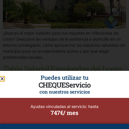
¿Buscas el mejor cuidado para tus mayores en Villaviciosa de
Odón? Descubre las ventajas de la asistencia a domicilio en un
entorno privilegiado, cómo aprovechar los espacios naturales del
municipio para un envejecimiento activo y por qué elegir
profesionales locales.
Tabla Salarial Empleadas del hogar
2026
Puedes utilizar tu
CHEQUEServicio
con nuestros servicios
Ayudas vinculadas al servicio: hasta
747€/ mes