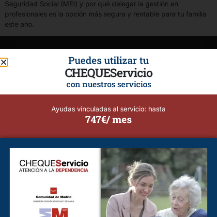
Seguridad Social (MEI) y por qué delegar la gestión en
profesionales es la opción más segura y rentable para tu familia
este año.
Puedes utilizar tu
CHEQUEServicio
con nuestros servicios
Ayudas vinculadas al servicio: hasta
747€/ mes
Calidad, Seguridad, Profesionalismo y Flexibilidad.
Cuidado de personas mayores y dependientes.
Tu bienestar y el de tus seres queridos son nuestra prioridad.
Cuidado de Personas Alcorcón
Cuidado de Personas Alcobendas
Cuidado de Personas Brunete