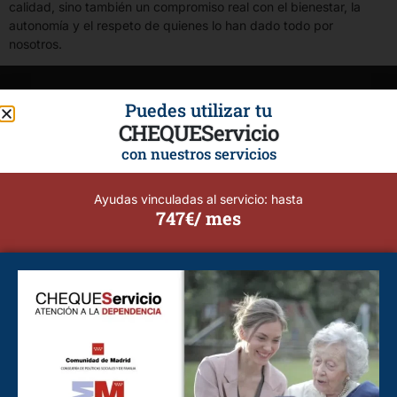
calidad, sino también un compromiso real con el bienestar, la
autonomía y el respeto de quienes lo han dado todo por
nosotros.
Puedes utilizar tu
CHEQUEServicio
con nuestros servicios
Ayudas vinculadas al servicio: hasta
747€/ mes
Calidad, Seguridad, Profesionalismo y Flexibilidad.
Cuidado de personas mayores y dependientes.
Tu bienestar y el de tus seres queridos son nuestra prioridad.
Cuidado de Personas Alcorcón
Cuidado de Personas Alcobendas
Cuidado de Personas Brunete