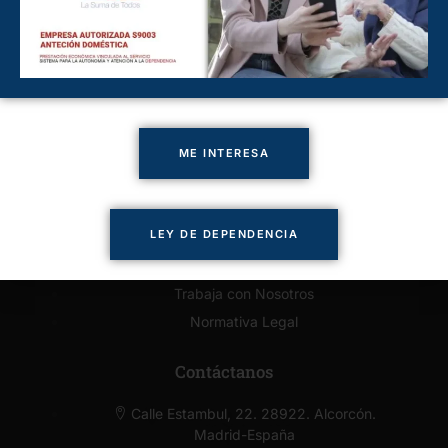
Cuidado de Personas Boadilla
Cuidado de Personas Majadahonda
Cuidado de Personas Pozuelo
Cuidado de Personas Villaviciosa
Enlaces de Interés
ME INTERESA
Presupuesto Online
Solicitar llamada
LEY DE DEPENDENCIA
Servicios
Contacto
Trabaja con Nosotros
Normativa Legal
Contáctanos
Calle Estambul, 22. 28922. Alcorcón.
Madrid-España