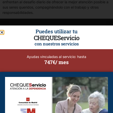
enfrentan al desafío diario de ofrecer la mejor atención posible a
sus seres queridos, compaginándolo con el trabajo y otras
responsabilidades.
Puedes utilizar tu
CHEQUEServicio
con nuestros servicios
Ayudas vinculadas al servicio: hasta
747€/ mes
Calidad, Seguridad, Profesionalismo y Flexibilidad.
Cuidado de personas mayores y dependientes.
Tu bienestar y el de tus seres queridos son nuestra prioridad.
Cuidado de Personas Alcorcón
Cuidado de Personas Alcobendas
Cuidado de Personas Brunete