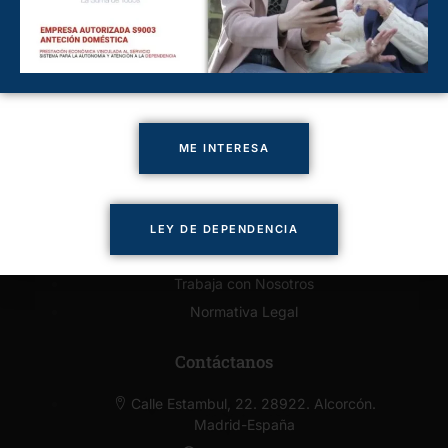
Cuidado de Personas Majadahonda
Cuidado de Personas Pozuelo
Cuidado de Personas Villaviciosa
Enlaces de Interés
ME INTERESA
Presupuesto Online
Solicitar llamada
Servicios
LEY DE DEPENDENCIA
Contacto
Trabaja con Nosotros
Normativa Legal
Contáctanos
Calle Estambul, 22. 28922. Alcorcón.
Madrid-España