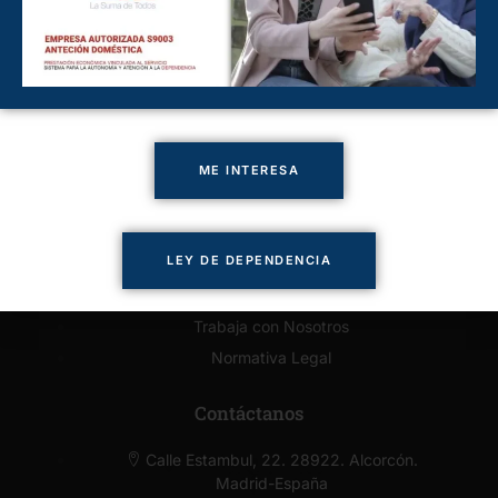
Cuidado de Personas Boadilla
Cuidado de Personas Majadahonda
Cuidado de Personas Pozuelo
Cuidado de Personas Villaviciosa
Enlaces de Interés
ME INTERESA
Presupuesto Online
Solicitar llamada
LEY DE DEPENDENCIA
Servicios
Contacto
Trabaja con Nosotros
Normativa Legal
Contáctanos
Calle Estambul, 22. 28922. Alcorcón.
Madrid-España