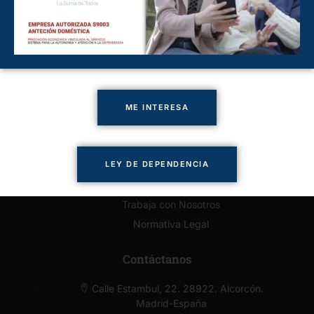
Cuidado de Personas Boadilla
Cuidado de Personas Majadahonda
Cuidado de Personas Pozuelo
Cuidado de Personas Villaviciosa
Enlaces de Interés
ME INTERESA
Presupuesto Online
Solicitar llamada
LEY DE DEPENDENCIA
Servicios
Contacto
Trabaja con Nosotros
Normativa Legal
Contáctanos
Calle Estambul, 22. 28922. Alcorcón.
Madrid-España