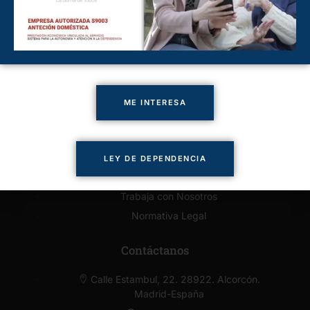
Cuidado de Personas Majadahonda
Cuidado de Personas Pozuelo
Cuidado de Personas Villaviciosa
Enlaces de Interés
ME INTERESA
Presupuesto Online
Solicitar llamada
Servicios
LEY DE DEPENDENCIA
Contacto
Trabaja con Nosotros
Normativa Legal
Contáctanos
Calle Estambul, 22. 28922. Alcorcón.
Madrid-España