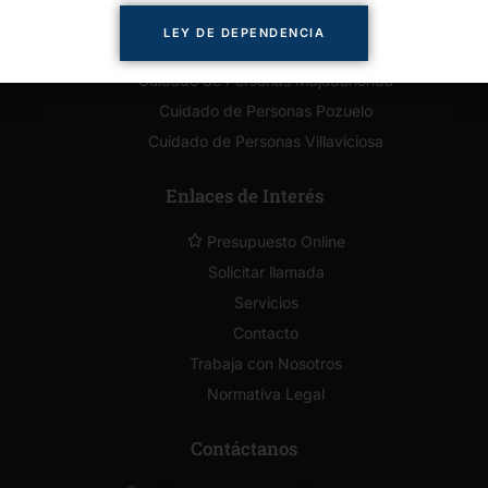
Cuidado de Personas Brunete
LEY DE DEPENDENCIA
Cuidado de Personas Boadilla
Cuidado de Personas Majadahonda
Cuidado de Personas Pozuelo
Cuidado de Personas Villaviciosa
Enlaces de Interés
Presupuesto Online
Solicitar llamada
Servicios
Contacto
Trabaja con Nosotros
Normativa Legal
Contáctanos