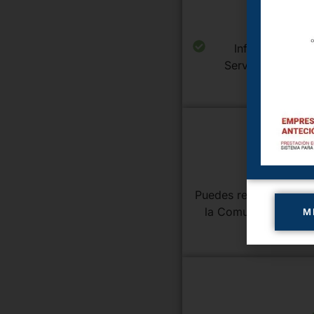
Informe de Sal
Servicio Madrile
2
Puedes realizarla de fo
la Comunidad de Madr
M
3