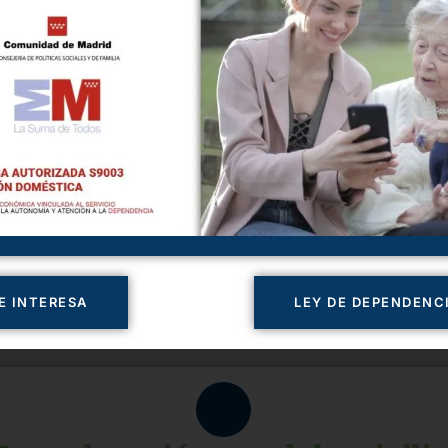
DNI del solicitante y del representante familiar.
ud actualizado: Este es el documento más importante. Debe
ño de Salud (SERMAS) y detallar claramente las limitaciones 
Certificado de empadronamiento en la Comunidad de Madr
Presentación de la solicitud
rma telemática (si tienes certificado digital) o presencialm
id o en el Centro de Servicios Sociales que te correspond
E INTERESA
LEY DE DEPENDENC
Tetuán, Carabanchel, etc.).