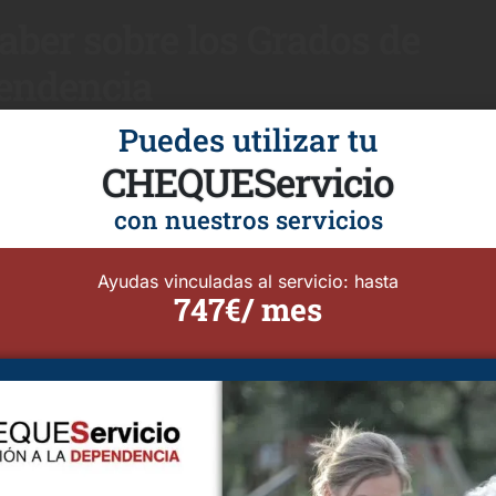
aber sobre los Grados de
endencia
Puedes utilizar tu
CHEQUEServicio
con nuestros servicios
ue no te pierdas en el p
Ayudas vinculadas al servicio: hasta
 ruta crítica que debes s
747€/ mes
eparación de la documentac
Antes de acudir a Servicios Sociales, asegúrate de tener: