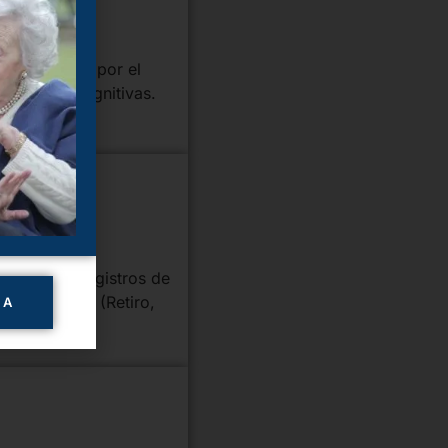
 ser emitido por el
físicas o cognitivas.
id.
ente en los registros de
a por barrio (Retiro,
IA